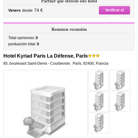
Partner que ofrecen este hotel
74 €
Verificar el
Venere
desde
precio
Resumen recensión
Total opiniones:
0
puntuación total:
0
Hotel Kyriad Paris La Défense, París
85, boulevard Saint-Denis - Courbevoie
,
París
,
92400,
Francia