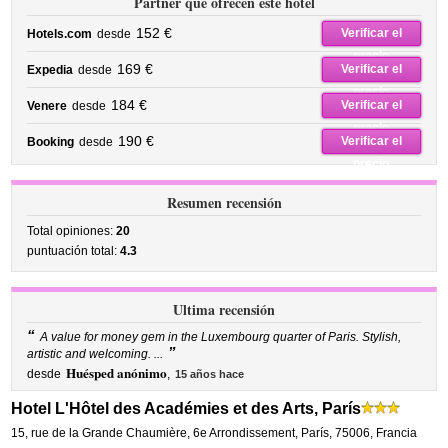
Partner que ofrecen este hotel
152 €
Verificar el
Hotels.com
desde
precio
169 €
Verificar el
Expedia
desde
precio
184 €
Verificar el
Venere
desde
precio
190 €
Verificar el
Booking
desde
precio
Resumen recensión
Total opiniones:
20
puntuación total:
4.3
Ultima recensión
“
A value for money gem in the Luxembourg quarter of Paris. Stylish,
”
artistic and welcoming. ...
Huésped anónimo
desde
,
15 años hace
Hotel L'Hôtel des Académies et des Arts, París
15, rue de la Grande Chaumière
,
6e Arrondissement,
París
,
75006,
Francia