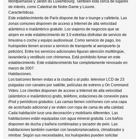
Montparnasse y Jardin du Luxembourg. También está cerca de lugares
de interés, como Catedral de Notre-Dame y Louvre.
Características.
Este establecimiento de París dispone de bar o lounge y cafetería. Las
zonas comunes disponen de acceso a Internet de alta velocidad
alámbrico e inalámbrico gratuito. Los viajeros de negocios que se
alojen en este establecimiento de 3.0 estrellas disfrutan de servicio de
limusina o coche y equipo audiovisual. Como servicio de pago, los
huéspedes tienen acceso a servicio de transporte al aeropuerto (a
petición). Entre los servicios adicionales figuran atención multilingüe,
lavandería y vestíbulo con chimenea. Está prohibido fumar en este
establecimiento. Este establecimiento fue completamente renovado en
marzo de 2007.
Habitaciones.
Los balcones tienen vistas a la ciudad o al patio. televisor LCD de 23
pulgadas con canales por satélite, películas de estreno y On Command
Video. Los clientes disponen de acceso a Internet de alta velocidad
(alámbrico e inalámbrico) gratis, teléfono, estaciones de conexión para
iPod y periódicos gratuitos. Las camas tienen colchones con una capa
de acolchado adicional y se visten con ropa de cama de alta calidad.
Cada habitación luce una decoración y mobiliario diferentes. Las
habitaciones están equipadas con agua mineral gratuita. Los baños
disponen de ducha y bañera combinadas y secador de pelo. Las
habitaciones también cuentan con lavadora/secadora, climatizador y
minibar. Según sus necesidades, los huéspedes pueden solicitar