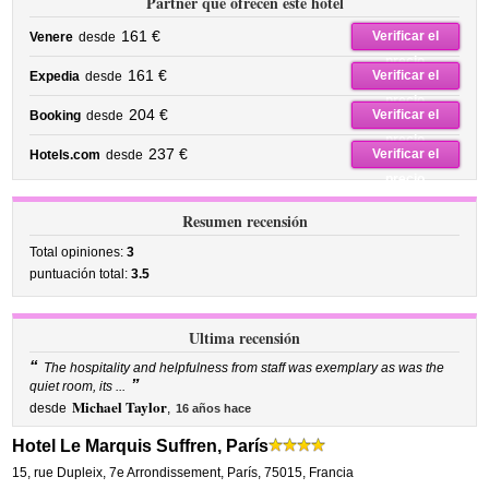
Partner que ofrecen este hotel
161 €
Verificar el
Venere
desde
precio
161 €
Verificar el
Expedia
desde
precio
204 €
Verificar el
Booking
desde
precio
237 €
Verificar el
Hotels.com
desde
precio
Resumen recensión
Total opiniones:
3
puntuación total:
3.5
Ultima recensión
“
The hospitality and helpfulness from staff was exemplary as was the
”
quiet room, its ...
Michael Taylor
desde
,
16 años hace
Hotel Le Marquis Suffren, París
15, rue Dupleix
,
7e Arrondissement,
París
,
75015,
Francia