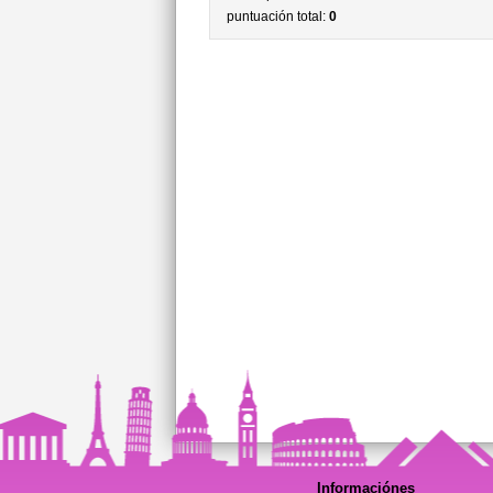
puntuación total:
0
Informaciónes