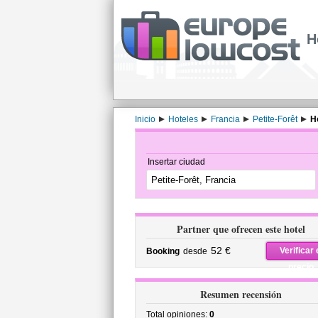
H
Inicio
Hoteles
Francia
Petite-Forêt
H
Insertar ciudad
Partner que ofrecen este hotel
52 €
Verificar 
Booking
desde
precio
Resumen recensión
Total opiniones:
0