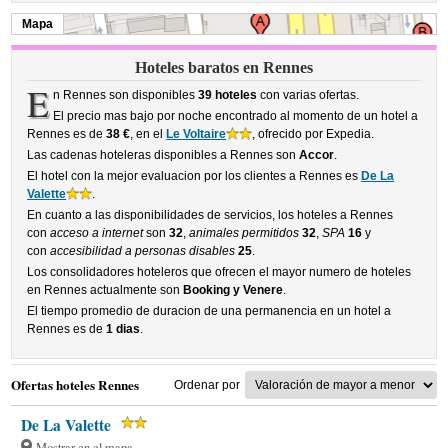
Mapa
Hoteles baratos en Rennes
E
n Rennes son disponibles
39 hoteles
con varias ofertas.
El precio mas bajo por noche encontrado al momento de un hotel a
Rennes es de
38 €
, en el
Le Voltaire
, ofrecido por Expedia.
Las cadenas hoteleras disponibles a Rennes son
Accor
.
El hotel con la mejor evaluacion por los clientes a Rennes es
De La
Valette
.
En cuanto a las disponibilidades de servicios, los hoteles a Rennes
con
acceso a internet
son
32
,
animales permitidos
32
,
SPA
16
y
con
accesibilidad a personas disables
25
.
Los consolidadores hoteleros que ofrecen el mayor numero de hoteles
en Rennes actualmente son
Booking y Venere
.
El tiempo promedio de duracion de una permanencia en un hotel a
Rennes es de
1 dias
.
Ofertas hoteles Rennes
Ordenar por
De La Valette
Mostrar en el mapa