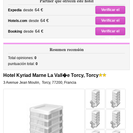
Partner que ofrecen este hotel
64 €
Verificar el
Expedia
desde
precio
64 €
Verificar el
Hotels.com
desde
precio
64 €
Verificar el
Booking
desde
precio
Resumen recensión
Total opiniones:
0
puntuación total:
0
Hotel Kyriad Marne La Vall�e Torcy, Torcy
3 Avenue Jean Moulin
,
Torcy
,
77200,
Francia