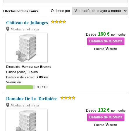
Ofertas hoteles Tours
Ordenar por
Château de Jallanges
Mostrar en el mapa
160 €
Desde
por noche
Detalles de la oferta
Venere
Fuente
Dirección:
Vernou-sur-Brenne
Ciudad (Zona):
Tours
Distancia del centro:
7.09 km
Valoración:
9.1/ 10
Domaine De La Tortinière
Mostrar en el mapa
132 €
Desde
por noche
Detalles de la oferta
Venere
Fuente