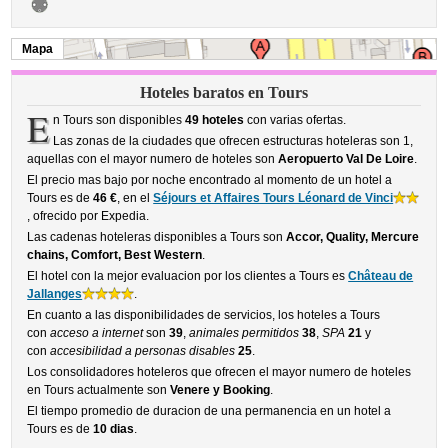
Mapa
Hoteles baratos en Tours
E
n Tours son disponibles
49 hoteles
con varias ofertas.
Las zonas de la ciudades que ofrecen estructuras hoteleras son 1,
aquellas con el mayor numero de hoteles son
Aeropuerto Val De Loire
.
El precio mas bajo por noche encontrado al momento de un hotel a
Tours es de
46 €
, en el
Séjours et Affaires Tours Léonard de Vinci
, ofrecido por Expedia.
Las cadenas hoteleras disponibles a Tours son
Accor, Quality, Mercure
chains, Comfort, Best Western
.
El hotel con la mejor evaluacion por los clientes a Tours es
Château de
Jallanges
.
En cuanto a las disponibilidades de servicios, los hoteles a Tours
con
acceso a internet
son
39
,
animales permitidos
38
,
SPA
21
y
con
accesibilidad a personas disables
25
.
Los consolidadores hoteleros que ofrecen el mayor numero de hoteles
en Tours actualmente son
Venere y Booking
.
El tiempo promedio de duracion de una permanencia en un hotel a
Tours es de
10 dias
.