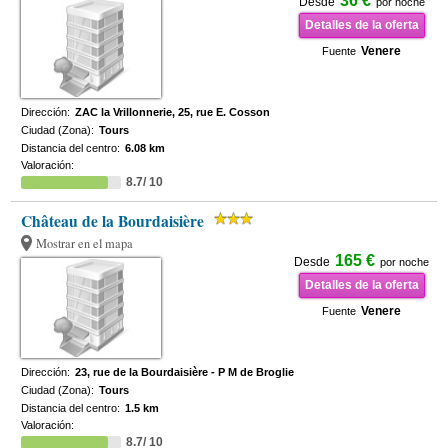
36 €
Desde
por noche
Detalles de la oferta
Venere
Fuente
Dirección:
ZAC la Vrillonnerie, 25, rue E. Cosson
Ciudad (Zona):
Tours
Distancia del centro:
6.08 km
Valoración:
8.7/ 10
Château de la Bourdaisière
Mostrar en el mapa
165 €
Desde
por noche
Detalles de la oferta
Venere
Fuente
Dirección:
23, rue de la Bourdaisière - P M de Broglie
Ciudad (Zona):
Tours
Distancia del centro:
1.5 km
Valoración:
8.7/ 10