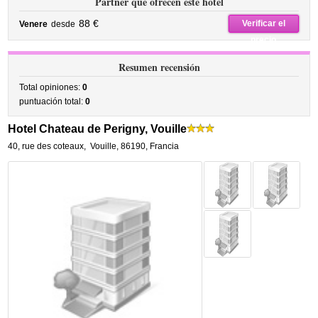
Partner que ofrecen este hotel
88 €
Verificar el
Venere
desde
precio
Resumen recensión
Total opiniones:
0
puntuación total:
0
Hotel Chateau de Perigny, Vouille
40, rue des coteaux
,
Vouille
,
86190,
Francia