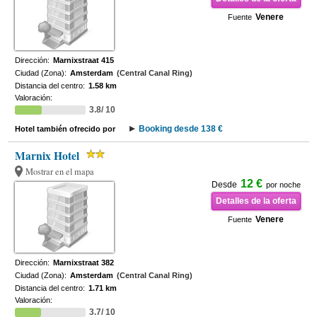
Venere
Fuente
Dirección:
Marnixstraat 415
Ciudad (Zona):
Amsterdam
(Central Canal Ring)
Distancia del centro:
1.58 km
Valoración:
3.8/ 10
Booking desde 138 €
Hotel también ofrecido por
Marnix Hotel
Mostrar en el mapa
12 €
Desde
por noche
Detalles de la oferta
Venere
Fuente
Dirección:
Marnixstraat 382
Ciudad (Zona):
Amsterdam
(Central Canal Ring)
Distancia del centro:
1.71 km
Valoración:
3.7/ 10