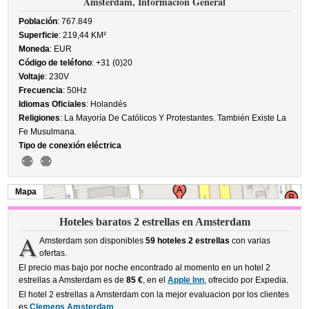
Amsterdam, Información General
Población
: 767.849
Superficie
: 219,44 KM²
Moneda
: EUR
Código de teléfono
: +31 (0)20
Voltaje
: 230V
Frecuencia
: 50Hz
Idiomas Oficiales
: Holandés
Religiones
: La Mayoría De Católicos Y Protestantes. También Existe La
Fe Musulmana.
Tipo de conexión eléctrica
Mapa
Hoteles baratos 2 estrellas en Amsterdam
A
Amsterdam son disponibles
59 hoteles 2 estrellas
con varias
ofertas.
El precio mas bajo por noche encontrado al momento en un hotel 2
estrellas a Amsterdam es de
85 €
, en el
Apple Inn
, ofrecido por Expedia.
El hotel 2 estrellas a Amsterdam con la mejor evaluacion por los clientes
es
Clemens Amsterdam
.