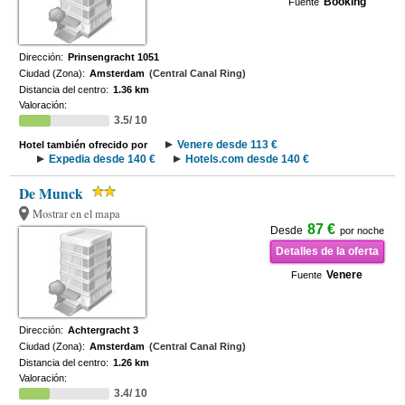
Booking
Fuente
Dirección:
Prinsengracht 1051
Ciudad (Zona):
Amsterdam
(Central Canal Ring)
Distancia del centro:
1.36 km
Valoración:
3.5/ 10
Venere desde 113 €
Hotel también ofrecido por
Expedia desde 140 €
Hotels.com desde 140 €
De Munck
Mostrar en el mapa
87 €
Desde
por noche
Detalles de la oferta
Venere
Fuente
Dirección:
Achtergracht 3
Ciudad (Zona):
Amsterdam
(Central Canal Ring)
Distancia del centro:
1.26 km
Valoración:
3.4/ 10