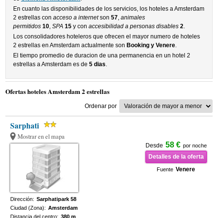
En cuanto las disponibilidades de los servicios, los hoteles a Amsterdam
2 estrellas con
acceso a internet
son
57
,
animales
permitidos
10
,
SPA
15
y con
accesibilidad a personas disables
2
.
Los consolidadores hoteleros que ofrecen el mayor numero de hoteles
2 estrellas en Amsterdam actualmente son
Booking y Venere
.
El tiempo promedio de duracion de una permanencia en un hotel 2
estrellas a Amsterdam es de
5 dias
.
Ofertas hoteles Amsterdam 2 estrellas
Ordenar por
Sarphati
Mostrar en el mapa
58 €
Desde
por noche
Detalles de la oferta
Venere
Fuente
Dirección:
Sarphatipark 58
Ciudad (Zona):
Amsterdam
Distancia del centro:
380 m