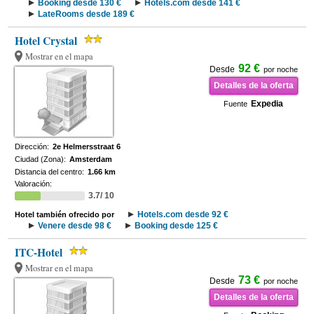
Booking desde 130 €
Hotels.com desde 141 €
LateRooms desde 189 €
Hotel Crystal
Mostrar en el mapa
92 €
Desde
por noche
Detalles de la oferta
Expedia
Fuente
Dirección:
2e Helmersstraat 6
Ciudad (Zona):
Amsterdam
Distancia del centro:
1.66 km
Valoración:
3.7/ 10
Hotels.com desde 92 €
Hotel también ofrecido por
Venere desde 98 €
Booking desde 125 €
ITC-Hotel
Mostrar en el mapa
73 €
Desde
por noche
Detalles de la oferta