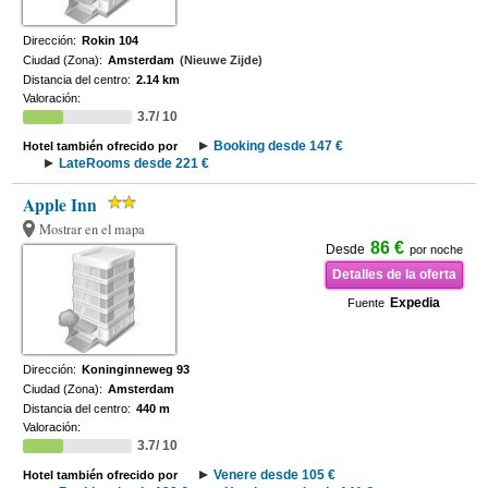
Dirección:
Rokin 104
Ciudad (Zona):
Amsterdam
(Nieuwe Zijde)
Distancia del centro:
2.14 km
Valoración:
3.7/ 10
Booking desde 147 €
Hotel también ofrecido por
LateRooms desde 221 €
Apple Inn
Mostrar en el mapa
86 €
Desde
por noche
Detalles de la oferta
Expedia
Fuente
Dirección:
Koninginneweg 93
Ciudad (Zona):
Amsterdam
Distancia del centro:
440 m
Valoración:
3.7/ 10
Venere desde 105 €
Hotel también ofrecido por