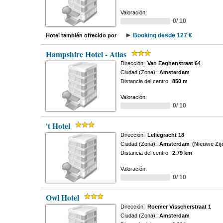
Valoración:
0/ 10
Booking desde 127 €
Hotel también ofrecido por
Hampshire Hotel - Atlas
Dirección:
Van Eeghenstraat 64
Ciudad (Zona):
Amsterdam
Distancia del centro:
850 m
Valoración:
0/ 10
't Hotel
Dirección:
Leliegracht 18
Ciudad (Zona):
Amsterdam
(Nieuwe Zij
Distancia del centro:
2.79 km
Valoración:
0/ 10
Owl Hotel
Dirección:
Roemer Visscherstraat 1
Ciudad (Zona):
Amsterdam