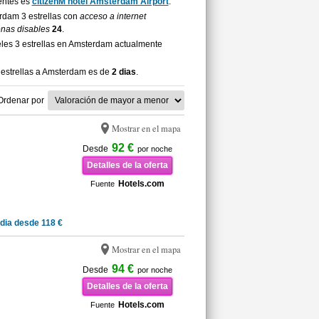
ientes es
citizenM hotel Amsterdam Airport
.
erdam 3 estrellas con
acceso a internet
onas disables
24
.
les 3 estrellas en Amsterdam actualmente
 estrellas a Amsterdam es de
2 dias
.
Ordenar por
Mostrar en el mapa
92 €
Desde
por noche
Detalles de la oferta
Hotels.com
Fuente
dia desde 118 €
Mostrar en el mapa
94 €
Desde
por noche
Detalles de la oferta
Hotels.com
Fuente