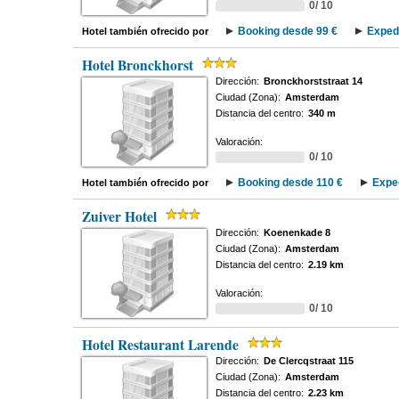
0/ 10
Booking desde 99 €
Exped
Hotel también ofrecido por
Hotel Bronckhorst
Dirección:
Bronckhorststraat 14
Ciudad (Zona):
Amsterdam
Distancia del centro:
340 m
Valoración:
0/ 10
Booking desde 110 €
Expe
Hotel también ofrecido por
Zuiver Hotel
Dirección:
Koenenkade 8
Ciudad (Zona):
Amsterdam
Distancia del centro:
2.19 km
Valoración:
0/ 10
Hotel Restaurant Larende
Dirección:
De Clercqstraat 115
Ciudad (Zona):
Amsterdam
Distancia del centro:
2.23 km