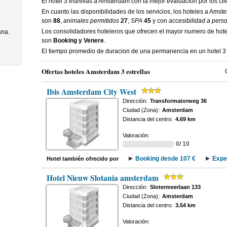
El hotel 3 estrellas a Amsterdam con la mejor evaluacion por los cl
En cuanto las disponibilidades de los servicios, los hoteles a Amst
son
88
,
animales permitidos
27
,
SPA
45
y con
accesibilidad a pers
Los consolidadores hoteleros que ofrecen el mayor numero de hote
ana.
son
Booking y Venere
.
El tiempo promedio de duracion de una permanencia en un hotel 3
Ofertas hoteles Amsterdam 3 estrellas
Ibis Amsterdam City West
Dirección:
Transformatorweg 36
Ciudad (Zona):
Amsterdam
Distancia del centro:
4.69 km
Valoración:
0/ 10
Booking desde 107 €
Expe
Hotel también ofrecido por
Hotel Nieuw Slotania amsterdam
Dirección:
Slotermeerlaan 133
Ciudad (Zona):
Amsterdam
Distancia del centro:
3.54 km
Valoración: