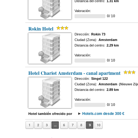
Distancia del centro:
1.31 km
Valoración:
0/ 10
Rokin Hotel
Dirección:
Rokin 73
Ciudad (Zona):
Amsterdam
Distancia del centro:
2.29 km
Valoración:
0/ 10
Hotel Chariot Amsterdam - canal apartment
Dirección:
Singel 122
Ciudad (Zona):
Amsterdam
(Nieuwe Zij
Distancia del centro:
2.89 km
Valoración:
0/ 10
Hotels.com desde 300 €
Hotel también ofrecido por
1
2
3
...
6
7
8
9
10