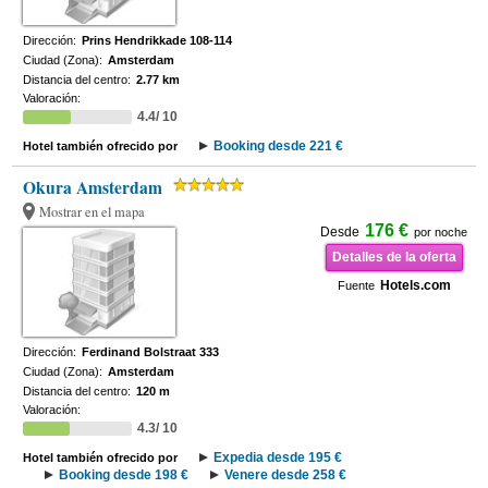
Dirección:
Prins Hendrikkade 108-114
Ciudad (Zona):
Amsterdam
Distancia del centro:
2.77 km
Valoración:
4.4/ 10
Booking desde 221 €
Hotel también ofrecido por
Okura Amsterdam
Mostrar en el mapa
176 €
Desde
por noche
Detalles de la oferta
Hotels.com
Fuente
Dirección:
Ferdinand Bolstraat 333
Ciudad (Zona):
Amsterdam
Distancia del centro:
120 m
Valoración:
4.3/ 10
Expedia desde 195 €
Hotel también ofrecido por
Booking desde 198 €
Venere desde 258 €