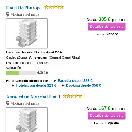
Hotel De l'Europe
Mostrar en el mapa
305 €
Desde
por noche
Detalles de la oferta
Venere
Fuente
Dirección:
Nieuwe Doelenstraat 2-14
Ciudad (Zona):
Amsterdam
(Central Canal Ring)
Distancia del centro:
1.96 km
Valoración:
4.3/ 10
Expedia desde 323 €
Hotel también ofrecido por
Hotels.com desde 323 €
Booking desde 356 €
Amsterdam Marriott Hotel
Mostrar en el mapa
167 €
Desde
por noche
Detalles de la oferta
Expedia
Fuente