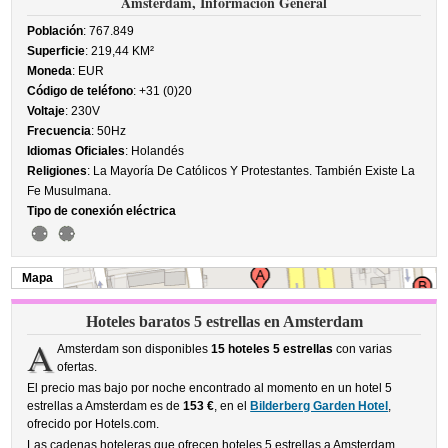
Amsterdam, Información General
Población
: 767.849
Superficie
: 219,44 KM²
Moneda
: EUR
Código de teléfono
: +31 (0)20
Voltaje
: 230V
Frecuencia
: 50Hz
Idiomas Oficiales
: Holandés
Religiones
: La Mayoría De Católicos Y Protestantes. También Existe La
Fe Musulmana.
Tipo de conexión eléctrica
Mapa
Hoteles baratos 5 estrellas en Amsterdam
A
Amsterdam son disponibles
15 hoteles 5 estrellas
con varias
ofertas.
El precio mas bajo por noche encontrado al momento en un hotel 5
estrellas a Amsterdam es de
153 €
, en el
Bilderberg Garden Hotel
,
ofrecido por Hotels.com.
Las cadenas hoteleras que ofrecen hoteles 5 estrellas a Amsterdam