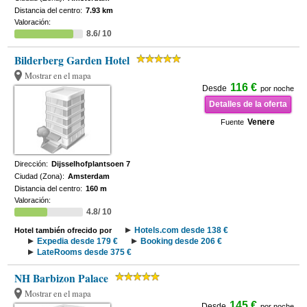
Distancia del centro:
7.93 km
Valoración:
8.6/ 10
Bilderberg Garden Hotel
Mostrar en el mapa
116 €
Desde
por noche
Detalles de la oferta
Venere
Fuente
Dirección:
Dijsselhofplantsoen 7
Ciudad (Zona):
Amsterdam
Distancia del centro:
160 m
Valoración:
4.8/ 10
Hotels.com desde 138 €
Hotel también ofrecido por
Expedia desde 179 €
Booking desde 206 €
LateRooms desde 375 €
NH Barbizon Palace
Mostrar en el mapa
145 €
Desde
por noche