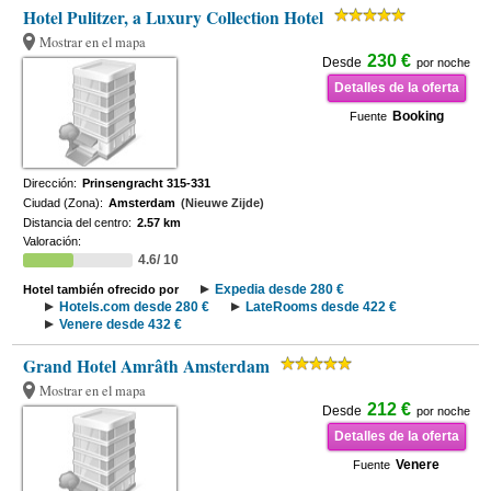
Hotel Pulitzer, a Luxury Collection Hotel
Mostrar en el mapa
230 €
Desde
por noche
Detalles de la oferta
Booking
Fuente
Dirección:
Prinsengracht 315-331
Ciudad (Zona):
Amsterdam
(Nieuwe Zijde)
Distancia del centro:
2.57 km
Valoración:
4.6/ 10
Expedia desde 280 €
Hotel también ofrecido por
Hotels.com desde 280 €
LateRooms desde 422 €
Venere desde 432 €
Grand Hotel Amrâth Amsterdam
Mostrar en el mapa
212 €
Desde
por noche
Detalles de la oferta
Venere
Fuente