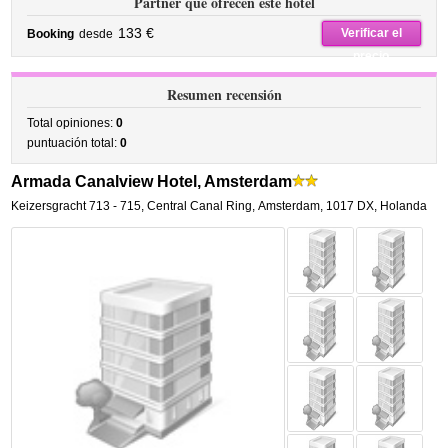
Partner que ofrecen este hotel
133 €
Verificar el
Booking
desde
precio
Resumen recensión
Total opiniones:
0
puntuación total:
0
Armada Canalview Hotel, Amsterdam
Keizersgracht 713 - 715
,
Central Canal Ring,
Amsterdam
,
1017 DX,
Holanda