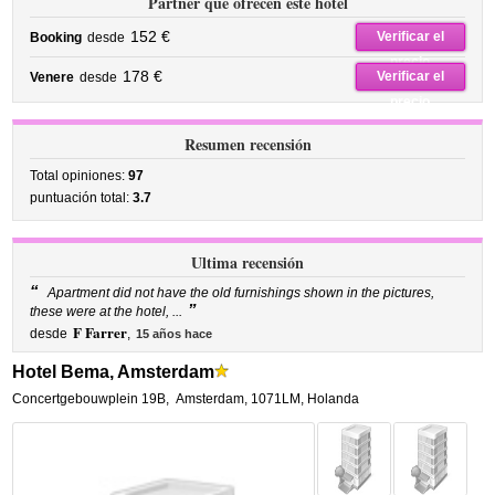
Partner que ofrecen este hotel
152 €
Verificar el
Booking
desde
precio
178 €
Verificar el
Venere
desde
precio
Resumen recensión
Total opiniones:
97
puntuación total:
3.7
Ultima recensión
“
Apartment did not have the old furnishings shown in the pictures,
”
these were at the hotel, ...
F Farrer
desde
,
15 años hace
Hotel Bema, Amsterdam
Concertgebouwplein 19B
,
Amsterdam
,
1071LM,
Holanda