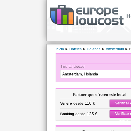
H
Inicio
Hoteles
Holanda
Amsterdam
H
Insertar ciudad
Partner que ofrecen este hotel
116 €
Verificar 
Venere
desde
precio
125 €
Verificar 
Booking
desde
precio