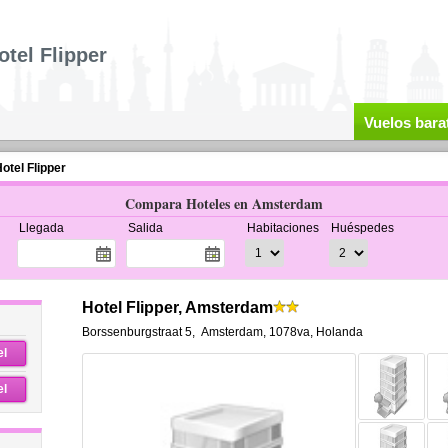
otel Flipper
Vuelos bara
otel Flipper
Compara Hoteles en Amsterdam
Llegada
Salida
Habitaciones
Huéspedes
Hotel Flipper, Amsterdam
Borssenburgstraat 5
,
Amsterdam
,
1078va,
Holanda
el
el