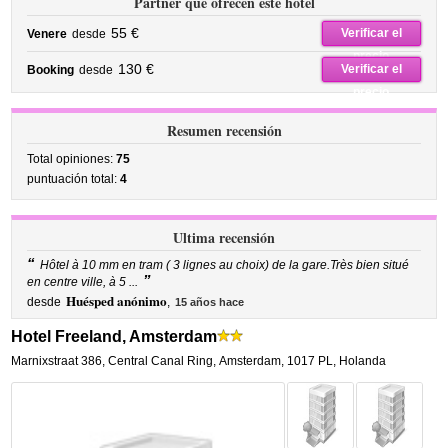
Partner que ofrecen este hotel
55 €
Verificar el
Venere
desde
precio
130 €
Verificar el
Booking
desde
precio
Resumen recensión
Total opiniones:
75
puntuación total:
4
Ultima recensión
“
Hôtel à 10 mm en tram ( 3 lignes au choix) de la gare.Très bien situé
”
en centre ville, à 5 ...
Huésped anónimo
desde
,
15 años hace
Hotel Freeland, Amsterdam
Marnixstraat 386
,
Central Canal Ring,
Amsterdam
,
1017 PL,
Holanda