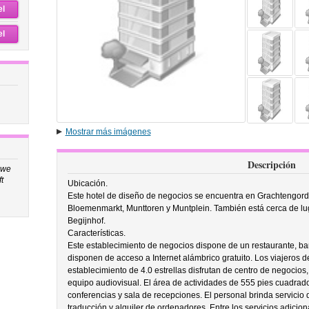
el
el
Mostrar más imágenes
Descripción
 we
t
Ubicación.
Este hotel de diseño de negocios se encuentra en Grachtengord
Bloemenmarkt, Munttoren y Muntplein. También está cerca de lu
Begijnhof.
Características.
Este establecimiento de negocios dispone de un restaurante, ba
disponen de acceso a Internet alámbrico gratuito. Los viajeros 
establecimiento de 4.0 estrellas disfrutan de centro de negocio
equipo audiovisual. El área de actividades de 555 pies cuadrado
conferencias y sala de recepciones. El personal brinda servicio de
traducción y alquiler de ordenadores. Entre los servicios adicion