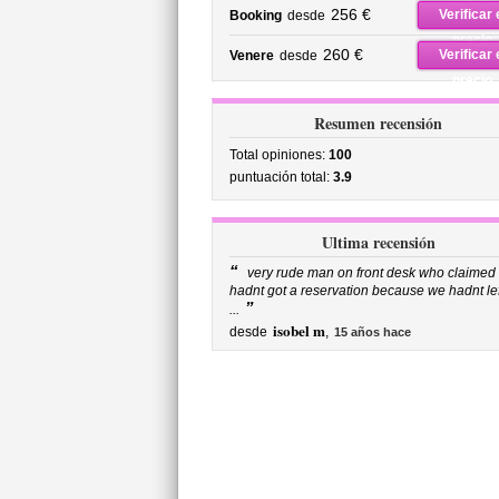
precio
256 €
Verificar 
Booking
desde
precio
260 €
Verificar 
Venere
desde
precio
Resumen recensión
Total opiniones:
100
puntuación total:
3.9
Ultima recensión
“
very rude man on front desk who claimed
hadnt got a reservation because we hadnt lef
”
...
isobel m
desde
,
15 años hace