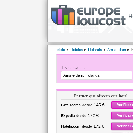
H
Inicio
Hoteles
Holanda
Amsterdam
H
Insertar ciudad
Partner que ofrecen este hotel
145 €
Verificar 
LateRooms
desde
precio
172 €
Verificar 
Expedia
desde
precio
172 €
Verificar 
Hotels.com
desde