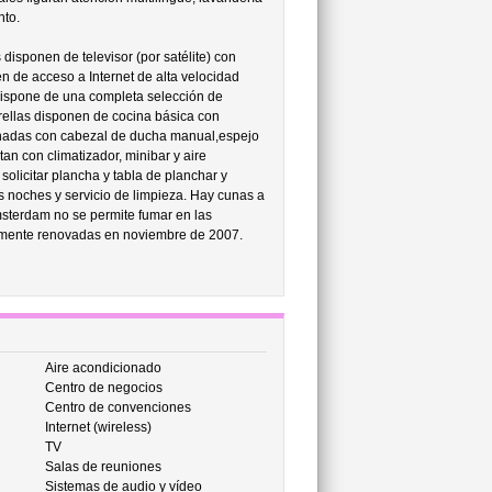
nto.
isponen de televisor (por satélite) con
n de acceso a Internet de alta velocidad
 dispone de una completa selección de
rellas disponen de cocina básica con
inadas con cabezal de ducha manual,espejo
an con climatizador, minibar y aire
licitar plancha y tabla de planchar y
as noches y servicio de limpieza. Hay cunas a
Amsterdam no se permite fumar en las
tamente renovadas en noviembre de 2007.
Aire acondicionado
Centro de negocios
Centro de convenciones
Internet (wireless)
TV
Salas de reuniones
Sistemas de audio y vídeo