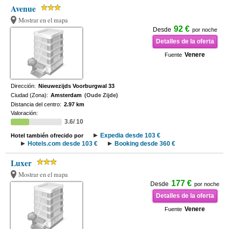
Avenue
Mostrar en el mapa
92 €
Desde
por noche
Detalles de la oferta
Venere
Fuente
Dirección:
Nieuwezijds Voorburgwal 33
Ciudad (Zona):
Amsterdam
(Oude Zijde)
Distancia del centro:
2.97 km
Valoración:
3.6/ 10
Expedia desde 103 €
Hotel también ofrecido por
Hotels.com desde 103 €
Booking desde 360 €
Luxer
Mostrar en el mapa
177 €
Desde
por noche
Detalles de la oferta
Venere
Fuente