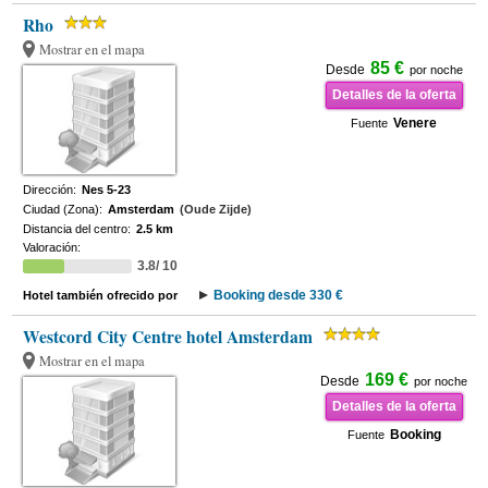
Rho
Mostrar en el mapa
85 €
Desde
por noche
Detalles de la oferta
Venere
Fuente
Dirección:
Nes 5-23
Ciudad (Zona):
Amsterdam
(Oude Zijde)
Distancia del centro:
2.5 km
Valoración:
3.8/ 10
Booking desde 330 €
Hotel también ofrecido por
Westcord City Centre hotel Amsterdam
Mostrar en el mapa
169 €
Desde
por noche
Detalles de la oferta
Booking
Fuente