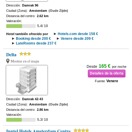
Dirección:
Damrak 96
Ciudad (Zona):
Amsterdam
(Oude Zijde)
Distancia del centro:
2.62 km
Valoración:
5.4/ 10
Hotels.com desde 158 €
Hotel también ofrecido por
Booking desde 200 €
Venere desde 209 €
LateRooms desde 237 €
Delta
Mostrar en el mapa
165 €
Desde
por noche
Detalles de la oferta
Venere
Fuente
Dirección:
Damrak 42-43
Ciudad (Zona):
Amsterdam
(Oude Zijde)
Distancia del centro:
2.86 km
Valoración:
5.3/ 10
Inntel Hotels Amsterdam Centre