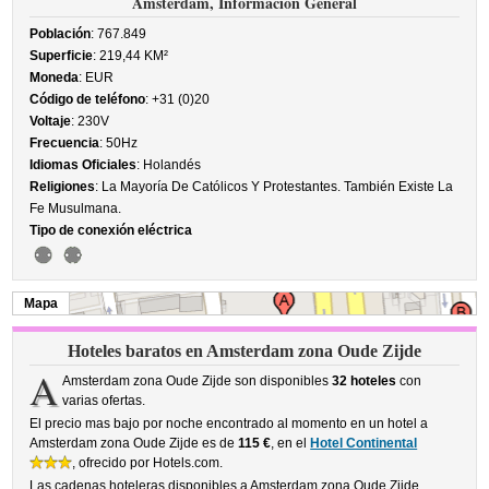
Amsterdam, Información General
Población
: 767.849
Superficie
: 219,44 KM²
Moneda
: EUR
Código de teléfono
: +31 (0)20
Voltaje
: 230V
Frecuencia
: 50Hz
Idiomas Oficiales
: Holandés
Religiones
: La Mayoría De Católicos Y Protestantes. También Existe La
Fe Musulmana.
Tipo de conexión eléctrica
Mapa
Hoteles baratos en Amsterdam zona Oude Zijde
A
Amsterdam zona Oude Zijde son disponibles
32 hoteles
con
varias ofertas.
El precio mas bajo por noche encontrado al momento en un hotel a
Amsterdam zona Oude Zijde es de
115 €
, en el
Hotel Continental
, ofrecido por Hotels.com.
Las cadenas hoteleras disponibles a Amsterdam zona Oude Zijde