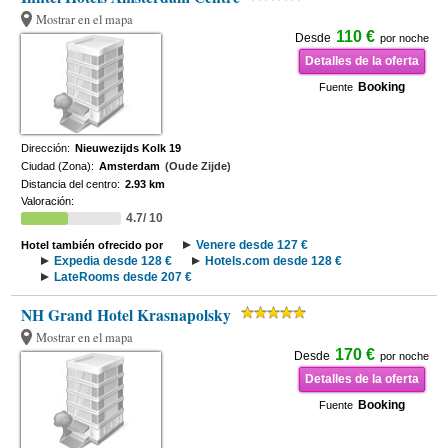
Mostrar en el mapa
110 €
Desde
por noche
Detalles de la oferta
Booking
Fuente
Dirección:
Nieuwezijds Kolk 19
Ciudad (Zona):
Amsterdam
(Oude Zijde)
Distancia del centro:
2.93 km
Valoración:
4.7/ 10
Venere desde 127 €
Hotel también ofrecido por
Expedia desde 128 €
Hotels.com desde 128 €
LateRooms desde 207 €
NH Grand Hotel Krasnapolsky
Mostrar en el mapa
170 €
Desde
por noche
Detalles de la oferta
Booking
Fuente