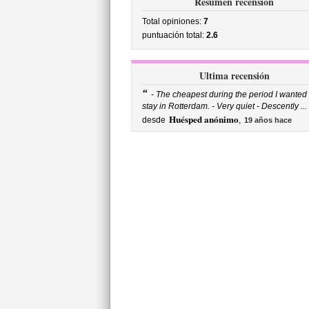
Resumen recensión
Total opiniones:
7
puntuación total:
2.6
Ultima recensión
“
- The cheapest during the period I wanted 
stay in Rotterdam. - Very quiet - Descently ...
Huésped anónimo
desde
,
19 años hace