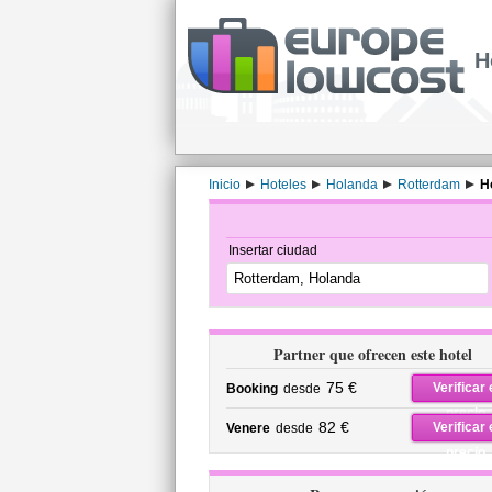
H
Inicio
Hoteles
Holanda
Rotterdam
H
Insertar ciudad
Partner que ofrecen este hotel
75 €
Verificar 
Booking
desde
precio
82 €
Verificar 
Venere
desde
precio