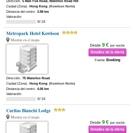
Dirección:
5 Man Fuk Road, Waterloo Road Hill
Ciudad (Zona):
Hong Kong
(Kowloon Norte)
Distancia del centro:
3.98 km
Valoración:
0/ 10
Metropark Hotel Kowloon
Mostrar en el mapa
9 €
Desde
por noche
Detalles de la oferta
Booking
Fuente
Dirección:
75 Waterloo Road
Ciudad (Zona):
Hong Kong
(Kowloon Norte)
Distancia del centro:
4.06 km
Valoración:
0/ 10
Caritas Bianchi Lodge
Mostrar en el mapa
9 €
Desde
por noche
Detalles de la oferta