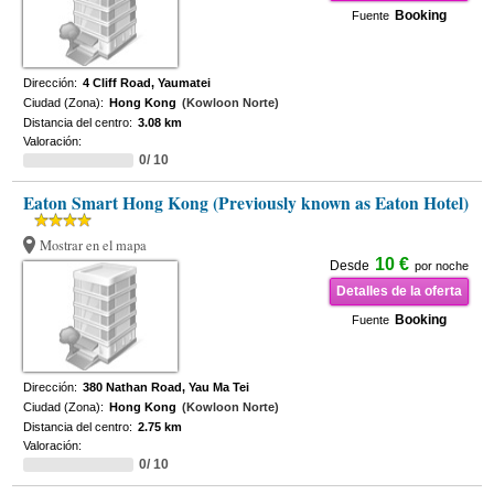
Booking
Fuente
Dirección:
4 Cliff Road, Yaumatei
Ciudad (Zona):
Hong Kong
(Kowloon Norte)
Distancia del centro:
3.08 km
Valoración:
0/ 10
Eaton Smart Hong Kong (Previously known as Eaton Hotel)
Mostrar en el mapa
10 €
Desde
por noche
Detalles de la oferta
Booking
Fuente
Dirección:
380 Nathan Road, Yau Ma Tei
Ciudad (Zona):
Hong Kong
(Kowloon Norte)
Distancia del centro:
2.75 km
Valoración:
0/ 10