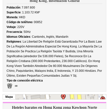
Hong Kong, Información General
Población
: 7.097.600
Superficie
: 1.103.72 KM²
Moneda
: HKD
Código de teléfono
: 00852
Voltaje
: 220V
Frecuencia
: 50Hz
Idiomas Oficiales
: Cantonés, Inglés, Mandarín
Religiones
: La Libertad De Religión Está Garantizada Por La Basic Law
De La Región Administrativa Especial De Hong Kong. La Mayoría De La
Población Se Practica La Religión Taoísta Y Budista, Una Minoría
Significativa (alrededor De 536.000 Fieles), Se Reconoce En La
Religión Cristiana (300.000 Protestantes, 236.000 Católicos). En Hong
Kong Viven También Alrededor De 80.000 Musulmanes De Origenes
Chino, Paquistaníes, Malayos India, E Indonesia, Y 15.000 Hindúes. Por
Último, Existen Pequeñas Comunidades Judías Y Sij.
Tipo de conexión eléctrica
Mapa
Hoteles baratos en Hong Kong zona Kowloon Norte