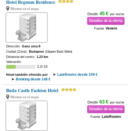
Hotel Regnum Residence
Mostrar en el mapa
45 €
Desde
por noche
Detalles de la oferta
Venere
Fuente
Dirección:
Ganz utca 8
Ciudad (Zona):
Budapest
(Upper East Side)
Distancia del centro:
1.23 km
Valoración:
3.3/ 10
LateRooms desde 109 €
Hotel también ofrecido por
Booking desde 148 €
Buda Castle Fashion Hotel
Mostrar en el mapa
63 €
Desde
por noche
Detalles de la oferta
LateRooms
Fuente