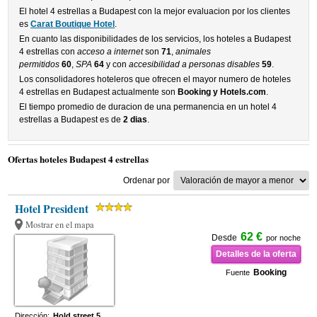
El hotel 4 estrellas a Budapest con la mejor evaluacion por los clientes
es
Carat Boutique Hotel
.
En cuanto las disponibilidades de los servicios, los hoteles a Budapest
4 estrellas con
acceso a internet
son
71
,
animales
permitidos
60
,
SPA
64
y con
accesibilidad a personas disables
59
.
Los consolidadores hoteleros que ofrecen el mayor numero de hoteles
4 estrellas en Budapest actualmente son
Booking y Hotels.com
.
El tiempo promedio de duracion de una permanencia en un hotel 4
estrellas a Budapest es de
2 dias
.
Ofertas hoteles Budapest 4 estrellas
Ordenar por
Hotel President
Mostrar en el mapa
62 €
Desde
por noche
Detalles de la oferta
Booking
Fuente
Dirección:
Hold street 5