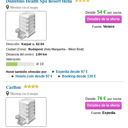
Danubius Health Spa Resort Helia
Mostrar en el mapa
54 €
Desde
por noche
Detalles de la oferta
Venere
Fuente
Dirección:
Karpat u. 62-64
Ciudad (Zona):
Budapest
(Isla Margarita - West End)
Distancia del centro:
2.84 km
Valoración:
4/ 10
Expedia desde 97 €
Hotel también ofrecido por
Hotels.com desde 97 €
Booking desde 130 €
Carlton
Mostrar en el mapa
76 €
Desde
por noche
Detalles de la oferta
Expedia
Fuente