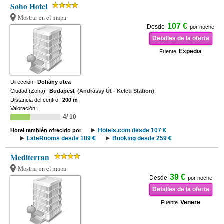
Soho Hotel
Mostrar en el mapa
107 €
Desde
por noche
Detalles de la oferta
Expedia
Fuente
Dirección:
Dohány utca
Ciudad (Zona):
Budapest
(Andrássy Út - Keleti Station)
Distancia del centro:
200 m
Valoración:
4/ 10
Hotels.com desde 107 €
Hotel también ofrecido por
LateRooms desde 189 €
Booking desde 259 €
Mediterran
Mostrar en el mapa
39 €
Desde
por noche
Detalles de la oferta
Venere
Fuente