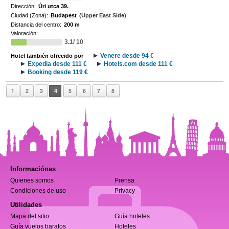
Dirección:
Úri utca 39.
Ciudad (Zona):
Budapest
(Upper East Side)
Distancia del centro:
200 m
Valoración:
3.1/ 10
Venere desde 94 €
Hotel también ofrecido por
Expedia desde 111 €
Hotels.com desde 111 €
Booking desde 119 €
1
2
3
4
5
6
7
8
Informaciónes
Quienes somos
Prensa
Condiciones de uso
Privacy
Utilidades
Mapa del sitio
Guía hoteles
Guía vuelos baratos
Hoteles