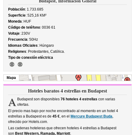
Budapest, Información General
Población
: 1.733.685
Superficie
: 525,16 KM²
Moneda
: HUF
Código de teléfono
: 0036 61
Voltaje
: 230V
Frecuencia
: 50Hz
Idiomas Oficiales
: Húngaro
Religiones
: Protestantes, Católica.
Tipo de conexión eléctrica
Mapa
Hoteles baratos 4 estrellas en Budapest
A
Budapest son disponibles
76 hoteles 4 estrellas
con varias
ofertas.
El precio mas bajo por noche encontrado al momento en un hotel 4
estrellas a Budapest es de
45 €
, en el
Mercure Budapest Buda
,
ofrecido por Hotels.com.
Las cadenas hoteleras que ofrecen hoteles 4 estrellas a Budapest
son
Best Western, Ramada, Marriott
.