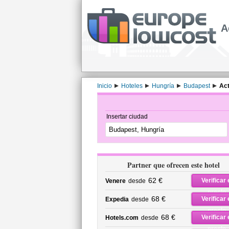
A
Inicio
Hoteles
Hungría
Budapest
Act
Insertar ciudad
Partner que ofrecen este hotel
62 €
Verificar 
Venere
desde
precio
68 €
Verificar 
Expedia
desde
precio
68 €
Verificar 
Hotels.com
desde