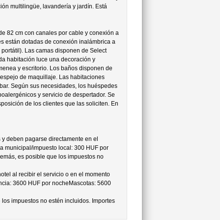
ión multilingüe, lavandería y jardín. Está
D de 82 cm con canales por cable y conexión a
ones están dotadas de conexión inalámbrica a
n portátil). Las camas disponen de Select
da habitación luce una decoración y
imenea y escritorio. Los baños disponen de
espejo de maquillaje. Las habitaciones
nibar. Según sus necesidades, los huéspedes
poalergénicos y servicio de despertador. Se
osición de los clientes que las soliciten. En
s y deben pagarse directamente en el
sa municipal/impuesto local: 300 HUF por
demás, es posible que los impuestos no
tel al recibir el servicio o en el momento
tencia: 3600 HUF por nocheMascotas: 5600
 los impuestos no estén incluidos. Importes