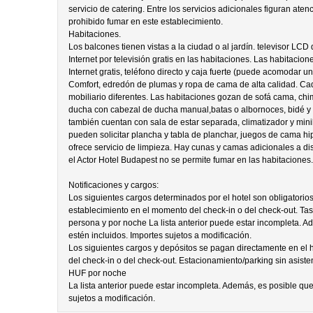
servicio de catering. Entre los servicios adicionales figuran atenc
prohibido fumar en este establecimiento.
Habitaciones.
Los balcones tienen vistas a la ciudad o al jardín. televisor LC
Internet por televisión gratis en las habitaciones. Las habitaci
Internet gratis, teléfono directo y caja fuerte (puede acomodar u
Comfort, edredón de plumas y ropa de cama de alta calidad. Ca
mobiliario diferentes. Las habitaciones gozan de sofá cama, ch
ducha con cabezal de ducha manual,batas o albornoces, bidé y 
también cuentan con sala de estar separada, climatizador y mi
pueden solicitar plancha y tabla de planchar, juegos de cama hi
ofrece servicio de limpieza. Hay cunas y camas adicionales a disp
el Actor Hotel Budapest no se permite fumar en las habitaciones.
Notificaciones y cargos:
Los siguientes cargos determinados por el hotel son obligatorio
establecimiento en el momento del check-in o del check-out. Ta
persona y por noche La lista anterior puede estar incompleta. A
estén incluidos. Importes sujetos a modificación.
Los siguientes cargos y depósitos se pagan directamente en el ho
del check-in o del check-out. Estacionamiento/parking sin asis
HUF por noche
La lista anterior puede estar incompleta. Además, es posible que
sujetos a modificación.