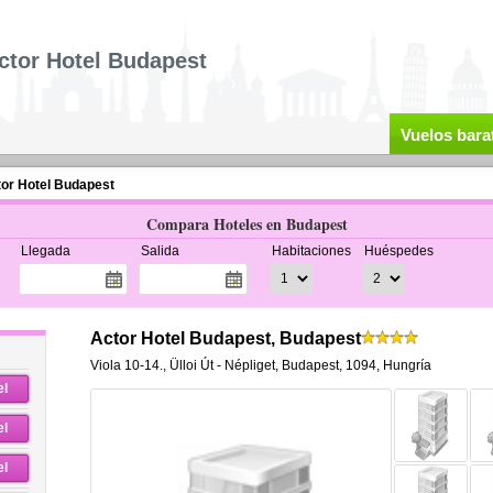
ctor Hotel Budapest
Vuelos bara
or Hotel Budapest
Compara Hoteles en Budapest
Llegada
Salida
Habitaciones
Huéspedes
Actor Hotel Budapest, Budapest
Viola 10-14.
,
Ülloi Út - Népliget,
Budapest
,
1094,
Hungría
el
el
el