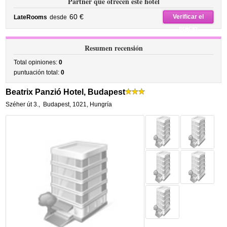
Partner que ofrecen este hotel
60 €
Verificar el
LateRooms
desde
precio
Resumen recensión
Total opiniones:
0
puntuación total:
0
Beatrix Panzió Hotel, Budapest
Széher út 3.
,
Budapest
,
1021,
Hungría