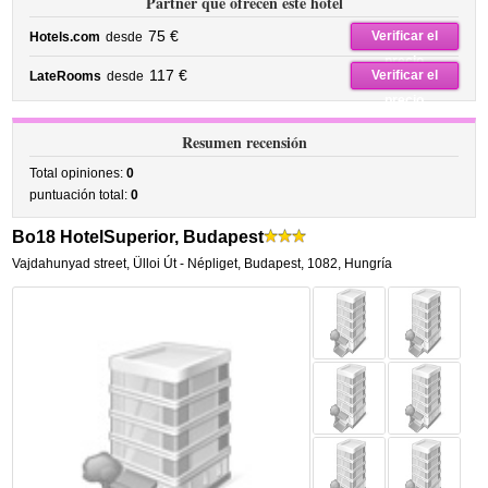
Partner que ofrecen este hotel
75 €
Verificar el
Hotels.com
desde
precio
117 €
Verificar el
LateRooms
desde
precio
Resumen recensión
Total opiniones:
0
puntuación total:
0
Bo18 HotelSuperior, Budapest
Vajdahunyad street
,
Ülloi Út - Népliget,
Budapest
,
1082,
Hungría