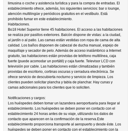
limusina o coche y asistencia turística y para la compra de entradas. El
establecimiento ofrece, además, los siguientes servicios: bar o lounge,
atención multilingüe y periódicos gratuitos en el vestíbulo. Está
prohibido fumar en este establecimiento.
Habitaciones.
Bo18 Hotel Superior tiene 45 habitaciones. El acceso a las habitaciones
se realiza por pasillos exteriores. Balcón dispone de vistas: a la ciudad,
al jardín o al patio. Las camas están vestidas con ropa de cama de alta
calidad. Los baños disponen de cabezal de ducha manual, espejo de
maquillaje y secador de pelo. Además de acceso inalámbrico a Internet
gratuito, las habitaciones están provistas de teléfono multilínea, caja
fuerte (puede acomodar un portátil) y caja fuerte. Televisor LCD con
televisión por cable. Las habitaciones están climatizadas y también
provistas de escritorio, cortinas oscuras y cerradura electrónica. Se
ofrece servicio de descubierta nocturno y servicio de limpieza. Los
clientes pueden solicitar plancha y tabla de planchar. Hay cunas y
camas adicionales para los clientes que lo soliciten.
Notificaciones y cargos:
Los huéspedes deben tomar un lazandera aeroportuaria para llegar al
establecimiento. Los huéspedes se deben poner en contacto con el
establecimiento 24 horas antes de su viaje, utilizando los datos de
contacto que aparecen en la confirmación de la reserva.Este
establecimiento proporciona transporte al aeropuerto y desde éste. Los
huéspedes se deben poner en contacto con el establecimiento con la