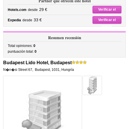
Partner que ofrecen este hotel
29 €
Verificar el
Hotels.com
desde
precio
33 €
Verificar el
Expedia
desde
precio
Resumen recensión
Total opiniones:
0
puntuación total:
0
Budapest Lido Hotel, Budapest
N�n�si Street 67
,
Budapest
,
1031,
Hungría