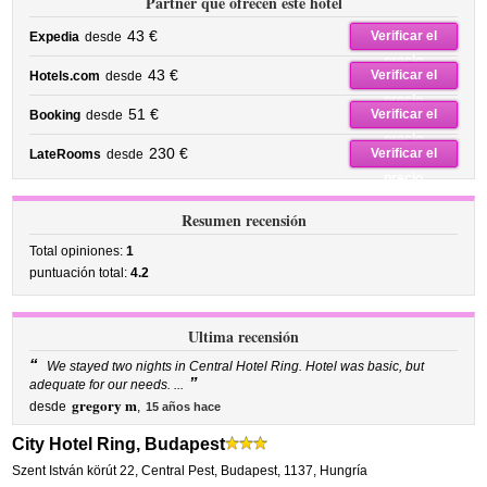
Partner que ofrecen este hotel
43 €
Verificar el
Expedia
desde
precio
43 €
Verificar el
Hotels.com
desde
precio
51 €
Verificar el
Booking
desde
precio
230 €
Verificar el
LateRooms
desde
precio
Resumen recensión
Total opiniones:
1
puntuación total:
4.2
Ultima recensión
“
We stayed two nights in Central Hotel Ring. Hotel was basic, but
”
adequate for our needs. ...
gregory m
desde
,
15 años hace
City Hotel Ring, Budapest
Szent István körút 22
,
Central Pest,
Budapest
,
1137,
Hungría