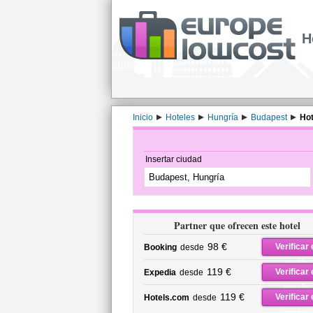
H
Inicio
Hoteles
Hungría
Budapest
Hot
Insertar ciudad
Partner que ofrecen este hotel
98 €
Verificar 
Booking
desde
precio
119 €
Verificar 
Expedia
desde
precio
119 €
Verificar 
Hotels.com
desde