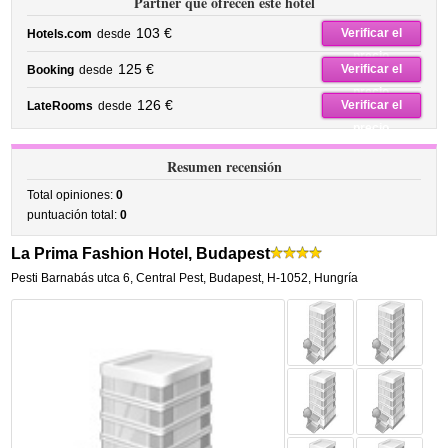
Partner que ofrecen este hotel
103 €
Verificar el
Hotels.com
desde
precio
125 €
Verificar el
Booking
desde
precio
126 €
Verificar el
LateRooms
desde
precio
Resumen recensión
Total opiniones:
0
puntuación total:
0
La Prima Fashion Hotel, Budapest
Pesti Barnabás utca 6
,
Central Pest,
Budapest
,
H-1052,
Hungría