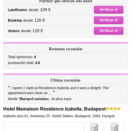
Partner que ofrecen este hotel
109 €
Verificar el
LateRooms
desde
precio
120 €
Verificar el
Booking
desde
precio
120 €
Verificar el
Venere
desde
precio
Resumen recensión
Total opiniones:
4
puntuación total:
4.6
Ultima recensión
“
I spent 1 night at Residence Izabella and it was a delight. The
”
appartment was clean as ...
Huésped anónimo
desde
,
16 años hace
Hotel Mamaison Residence Izabella, Budapest
Izabella utca 61
,
Andrássy Út - Keleti Station,
Budapest
,
1064,
Hungría