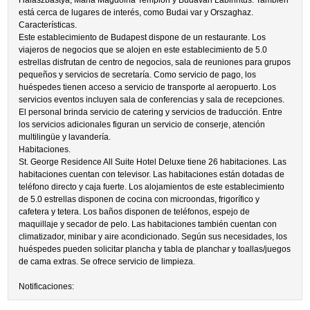
Halaszbastya, Maria Magdolna Templon y Budavan Labirintus. También
está cerca de lugares de interés, como Budai var y Orszaghaz.
Características.
Este establecimiento de Budapest dispone de un restaurante. Los
viajeros de negocios que se alojen en este establecimiento de 5.0
estrellas disfrutan de centro de negocios, sala de reuniones para grupos
pequeños y servicios de secretaría. Como servicio de pago, los
huéspedes tienen acceso a servicio de transporte al aeropuerto. Los
servicios eventos incluyen sala de conferencias y sala de recepciones.
El personal brinda servicio de catering y servicios de traducción. Entre
los servicios adicionales figuran un servicio de conserje, atención
multilingüe y lavandería.
Habitaciones.
St. George Residence All Suite Hotel Deluxe tiene 26 habitaciones. Las
habitaciones cuentan con televisor. Las habitaciones están dotadas de
teléfono directo y caja fuerte. Los alojamientos de este establecimiento
de 5.0 estrellas disponen de cocina con microondas, frigorífico y
cafetera y tetera. Los baños disponen de teléfonos, espejo de
maquillaje y secador de pelo. Las habitaciones también cuentan con
climatizador, minibar y aire acondicionado. Según sus necesidades, los
huéspedes pueden solicitar plancha y tabla de planchar y toallas/juegos
de cama extras. Se ofrece servicio de limpieza.
Notificaciones: