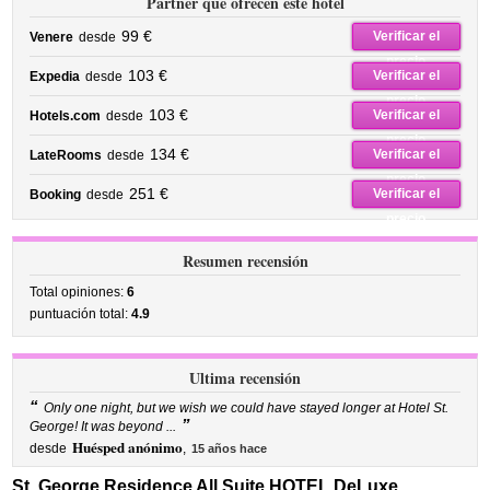
Partner que ofrecen este hotel
99 €
Verificar el
Venere
desde
precio
103 €
Verificar el
Expedia
desde
precio
103 €
Verificar el
Hotels.com
desde
precio
134 €
Verificar el
LateRooms
desde
precio
251 €
Verificar el
Booking
desde
precio
Resumen recensión
Total opiniones:
6
puntuación total:
4.9
Ultima recensión
“
Only one night, but we wish we could have stayed longer at Hotel St.
”
George! It was beyond ...
Huésped anónimo
desde
,
15 años hace
St. George Residence All Suite HOTEL DeLuxe,