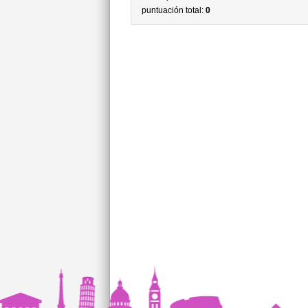
puntuación total:
0