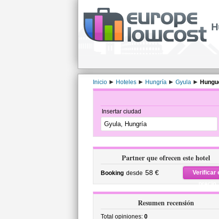
H
Inicio
Hoteles
Hungría
Gyula
Hungue
Insertar ciudad
Partner que ofrecen este hotel
58 €
Verificar 
Booking
desde
precio
Resumen recensión
Total opiniones:
0