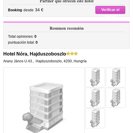
Partner que ofrecen este hotel
34 €
Verificar el
Booking
desde
precio
Resumen recensión
Total opiniones:
0
puntuación total:
0
Hotel Nóra, Hajduszoboszlo
Arany János U.43.
,
Hajduszoboszlo
,
4200,
Hungría