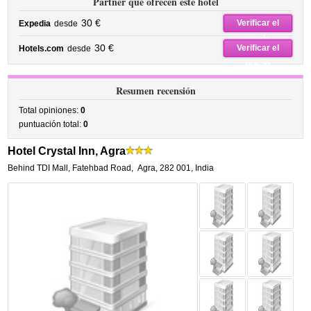
Partner que ofrecen este hotel
30 €
Verificar el
Expedia
desde
precio
30 €
Verificar el
Hotels.com
desde
precio
Resumen recensión
Total opiniones:
0
puntuación total:
0
Hotel Crystal Inn, Agra
Behind TDI Mall, Fatehbad Road
,
Agra
,
282 001,
India