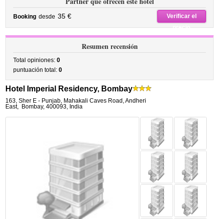
Partner que ofrecen este hotel
35 €
Verificar el
Booking
desde
precio
Resumen recensión
Total opiniones:
0
puntuación total:
0
Hotel Imperial Residency, Bombay
163, Sher E - Punjab, Mahakali Caves Road, Andheri
East
,
Bombay
,
400093,
India