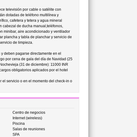
ce televisión por cable o satélite con
án dotadas de teléfono multilínea y
ífico, cafetera y tetera y agua mineral
n cabezal de ducha manual,teléfonos,
n minibar, aire acondicionado y ventilador
r plancha y tabla de planchar y servicio de
ervicio de limpieza.
s y deben pagarse directamente en el
rgo por cena de gala del día de Navidad (25
Nochevieja (31 de diciembre): 11000 INR
cargos obligatorios aplicados por el hotel
r el servicio o en el momento del check-in o
Centro de negocios
Internet (wireless)
Piscina
Salas de reuniones
SPA