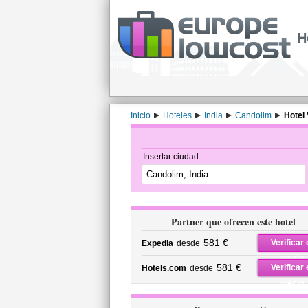
H
Inicio
Hoteles
India
Candolim
Hotel 
Insertar ciudad
Partner que ofrecen este hotel
581 €
Verificar 
Expedia
desde
precio
581 €
Verificar 
Hotels.com
desde
precio