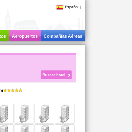
Español
|
tos
Aeropuertos
Compañías Aéreas
im