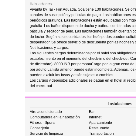
Habitaciones.
Vivanta by Taj - Fort Aguada, Goa tiene 130 habitaciones. Se ofre
canales de suscripción y películas de pago. Las habitaciones est
periódicos gratuitos. Las habitaciones están equipadas con frigor
gratuita. Los baños disponen de ducha y bañera combinadas co
báscula y secador de pelo. Las habitaciones también cuentan co
de techo. Según sus necesidades, los huéspedes pueden solicita
despertador. Se ofrece servicio de descubierta por las noches y s
Notificaciones y cargos:
Los siguientes cargos determinados por el hotel son obligatorio
establecimiento en el momento del check-in o del check-out. Ca
de diciembre): 8000 INR por personaCargo por la gran cena de 
por adulto La lista anterior puede estar incompleta. Además, los 
pueden excluir las tasas y están sujetos a cambios.
Los cargos y depósitos adicionales se pagan en el hotel al recibi
del check-out.
Instalaciones
Aire acondicionado
Bar
Computadora en la habitación
Internet
Fitness - Sports
Aparcamiento
Conserjería
Restaurante
Servicio de limpieza
Transportación