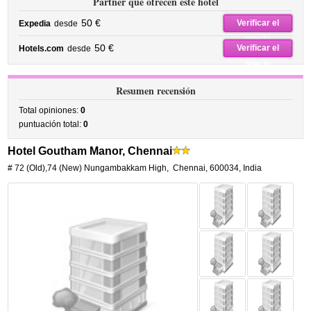
Partner que ofrecen este hotel
50 €
Verificar el
Expedia
desde
precio
50 €
Verificar el
Hotels.com
desde
precio
Resumen recensión
Total opiniones:
0
puntuación total:
0
Hotel Goutham Manor, Chennai
# 72 (Old),74 (New) Nungambakkam High
,
Chennai
,
600034,
India