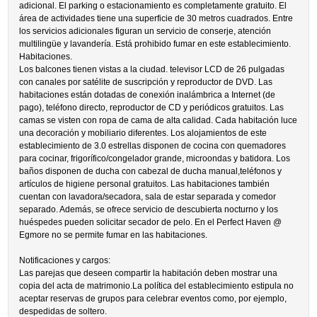
adicional. El parking o estacionamiento es completamente gratuito. El
área de actividades tiene una superficie de 30 metros cuadrados. Entre
los servicios adicionales figuran un servicio de conserje, atención
multilingüe y lavandería. Está prohibido fumar en este establecimiento.
Habitaciones.
Los balcones tienen vistas a la ciudad. televisor LCD de 26 pulgadas
con canales por satélite de suscripción y reproductor de DVD. Las
habitaciones están dotadas de conexión inalámbrica a Internet (de
pago), teléfono directo, reproductor de CD y periódicos gratuitos. Las
camas se visten con ropa de cama de alta calidad. Cada habitación luce
una decoración y mobiliario diferentes. Los alojamientos de este
establecimiento de 3.0 estrellas disponen de cocina con quemadores
para cocinar, frigorífico/congelador grande, microondas y batidora. Los
baños disponen de ducha con cabezal de ducha manual,teléfonos y
artículos de higiene personal gratuitos. Las habitaciones también
cuentan con lavadora/secadora, sala de estar separada y comedor
separado. Además, se ofrece servicio de descubierta nocturno y los
huéspedes pueden solicitar secador de pelo. En el Perfect Haven @
Egmore no se permite fumar en las habitaciones.
Notificaciones y cargos:
Las parejas que deseen compartir la habitación deben mostrar una
copia del acta de matrimonio.La política del establecimiento estipula no
aceptar reservas de grupos para celebrar eventos como, por ejemplo,
despedidas de soltero.