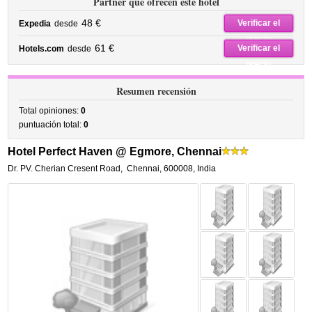
Partner que ofrecen este hotel
48 €
Verificar el
Expedia
desde
precio
61 €
Verificar el
Hotels.com
desde
precio
Resumen recensión
Total opiniones:
0
puntuación total:
0
Hotel Perfect Haven @ Egmore, Chennai
Dr. PV. Cherian Cresent Road
,
Chennai
,
600008,
India