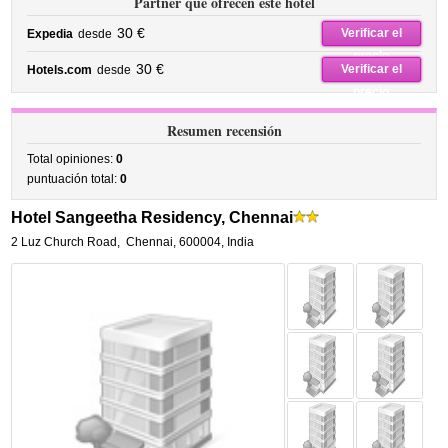
Partner que ofrecen este hotel
30 €
Verificar el
Expedia
desde
precio
30 €
Verificar el
Hotels.com
desde
precio
Resumen recensión
Total opiniones:
0
puntuación total:
0
Hotel Sangeetha Residency, Chennai
2 Luz Church Road
,
Chennai
,
600004,
India