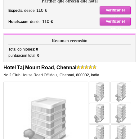
Partner que ofrecen este hotel
110 €
Verificar el
Expedia
desde
precio
110 €
Verificar el
Hotels.com
desde
precio
Resumen recensión
Total opiniones:
0
puntuación total:
0
Hotel Taj Mount Road, Chennai
No 2 Club House Road Off Mou
,
Chennai
,
600002,
India