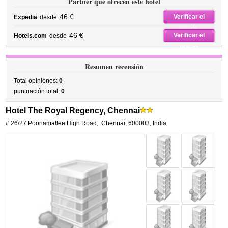
Partner que ofrecen este hotel
46 €
Verificar el
Expedia
desde
precio
46 €
Verificar el
Hotels.com
desde
precio
Resumen recensión
Total opiniones:
0
puntuación total:
0
Hotel The Royal Regency, Chennai
# 26/27 Poonamallee High Road
,
Chennai
,
600003,
India