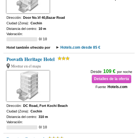
Dirección:
Door No.V/ 40,Bazar Road
Ciudad (Zona):
Cochin
Distancia del centro:
10 m
Valoración:
0/ 10
Hotels.com desde 85 €
Hotel también ofrecido por
Poovath Heritage Hotel
Mostrar en el mapa
109 €
Desde
por noche
Detalles de la oferta
Hotels.com
Fuente
Dirección:
DC Road, Fort Kochi Beach
Ciudad (Zona):
Cochin
Distancia del centro:
310 m
Valoración:
0/ 10