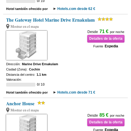
0/ 10
Hotels.com desde 62 €
Hotel también ofrecido por
The Gateway Hotel Marine Drive Ernakulam
Mostrar en el mapa
71 €
Desde
por noche
Detalles de la oferta
Expedia
Fuente
Dirección:
Marine Drive Ernakulam
Ciudad (Zona):
Cochin
Distancia del centro:
1.1 km
Valoración:
0/ 10
Hotels.com desde 71 €
Hotel también ofrecido por
Anchor House
Mostrar en el mapa
85 €
Desde
por noche
Detalles de la oferta
Expedia
Fuente