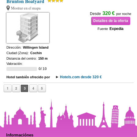
Brunton Boatyard
Mostrar en el mapa
320 €
Desde
por noche
Detalles de la oferta
Expedia
Fuente
Dirección:
Willingen Island
Ciudad (Zona):
Cochin
Distancia del centro:
150 m
Valoración:
0/ 10
Hotels.com desde 320 €
Hotel también ofrecido por
1
2
3
4
5
Informaciónes