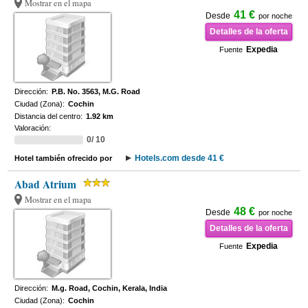
Mostrar en el mapa
41 €
Desde
por noche
Detalles de la oferta
Expedia
Fuente
Dirección:
P.B. No. 3563, M.G. Road
Ciudad (Zona):
Cochin
Distancia del centro:
1.92 km
Valoración:
0/ 10
Hotels.com desde 41 €
Hotel también ofrecido por
Abad Atrium
Mostrar en el mapa
48 €
Desde
por noche
Detalles de la oferta
Expedia
Fuente
Dirección:
M.g. Road, Cochin, Kerala, India
Ciudad (Zona):
Cochin