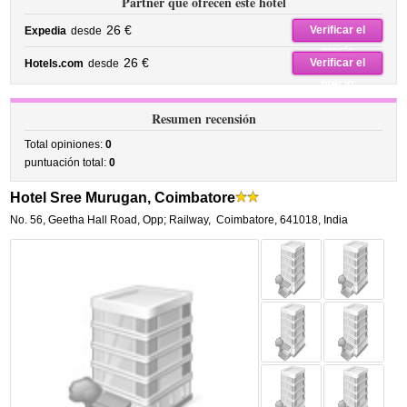
Partner que ofrecen este hotel
26 €
Verificar el
Expedia
desde
precio
26 €
Verificar el
Hotels.com
desde
precio
Resumen recensión
Total opiniones:
0
puntuación total:
0
Hotel Sree Murugan, Coimbatore
No. 56, Geetha Hall Road, Opp; Railway
,
Coimbatore
,
641018,
India