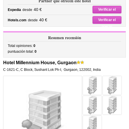
Partner que ofrecen este hotel
40 €
Verificar el
Expedia
desde
precio
40 €
Verificar el
Hotels.com
desde
precio
Resumen recensión
Total opiniones:
0
puntuación total:
0
Hotel Millennium House, Gurgaon
C-1621-C, C Block, Sushant Lok Ph-I
,
Gurgaon
,
122002,
India