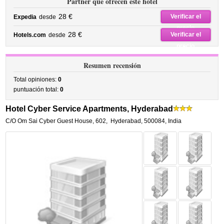
Partner que ofrecen este hotel
28 €
Verificar el
Expedia
desde
precio
28 €
Verificar el
Hotels.com
desde
precio
Resumen recensión
Total opiniones:
0
puntuación total:
0
Hotel Cyber Service Apartments, Hyderabad
C/O Om Sai Cyber Guest House, 602
,
Hyderabad
,
500084,
India