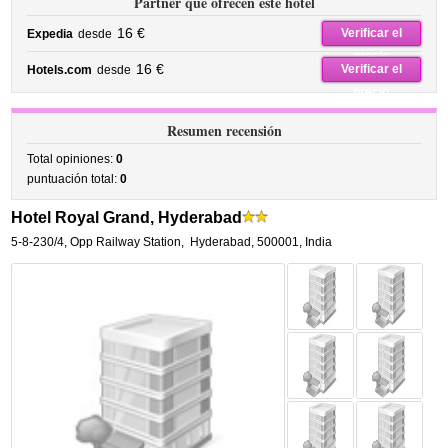
Partner que ofrecen este hotel
16 €
Verificar el
Expedia
desde
precio
16 €
Verificar el
Hotels.com
desde
precio
Resumen recensión
Total opiniones:
0
puntuación total:
0
Hotel Royal Grand, Hyderabad
5-8-230/4, Opp Railway Station
,
Hyderabad
,
500001,
India