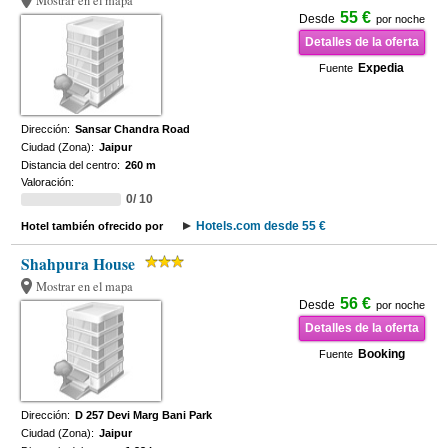
Mostrar en el mapa
55 €
Desde
por noche
Detalles de la oferta
Expedia
Fuente
Dirección:
Sansar Chandra Road
Ciudad (Zona):
Jaipur
Distancia del centro:
260 m
Valoración:
0/ 10
Hotels.com desde 55 €
Hotel también ofrecido por
Shahpura House
Mostrar en el mapa
56 €
Desde
por noche
Detalles de la oferta
Booking
Fuente
Dirección:
D 257 Devi Marg Bani Park
Ciudad (Zona):
Jaipur