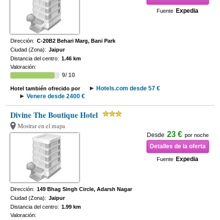
Expedia
Fuente
Dirección:
C-20B2 Behari Marg, Bani Park
Ciudad (Zona):
Jaipur
Distancia del centro:
1.46 km
Valoración:
9/ 10
Hotels.com desde 57 €
Hotel también ofrecido por
Venere desde 2400 €
Divine The Boutique Hotel
Mostrar en el mapa
23 €
Desde
por noche
Detalles de la oferta
Expedia
Fuente
Dirección:
149 Bhag Singh Circle, Adarsh Nagar
Ciudad (Zona):
Jaipur
Distancia del centro:
1.99 km
Valoración: