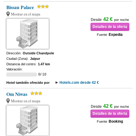
Bissau Palace
Mostrar en el mapa
42 €
Desde
por noche
Detalles de la oferta
Expedia
Fuente
Dirección:
Outside Chandpole
Ciudad (Zona):
Jaipur
Distancia del centro:
1.47 km
Valoración:
0/ 10
Hotels.com desde 42 €
Hotel también ofrecido por
Om Niwas
Mostrar en el mapa
42 €
Desde
por noche
Detalles de la oferta
Booking
Fuente