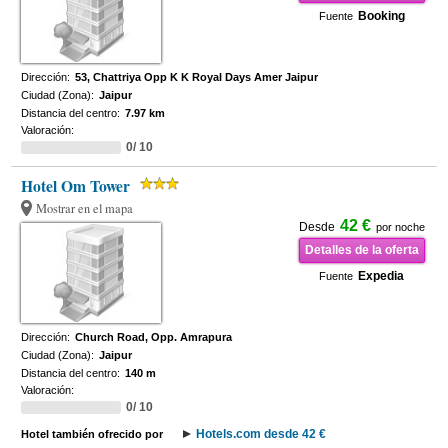
Booking
Fuente
Dirección:
53, Chattriya Opp K K Royal Days Amer Jaipur
Ciudad (Zona):
Jaipur
Distancia del centro:
7.97 km
Valoración:
0/ 10
Hotel Om Tower
Mostrar en el mapa
42 €
Desde
por noche
Detalles de la oferta
Expedia
Fuente
Dirección:
Church Road, Opp. Amrapura
Ciudad (Zona):
Jaipur
Distancia del centro:
140 m
Valoración:
0/ 10
Hotels.com desde 42 €
Hotel también ofrecido por