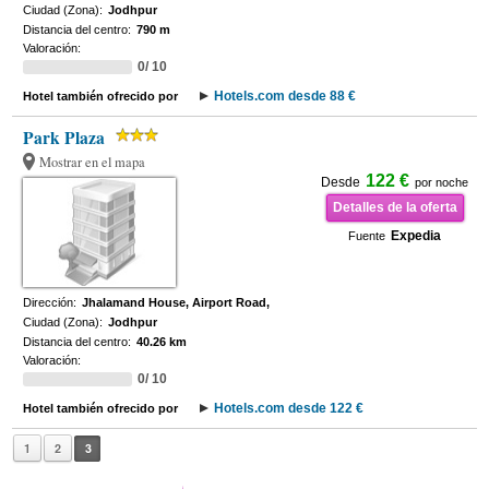
Ciudad (Zona):
Jodhpur
Distancia del centro:
790 m
Valoración:
0/ 10
Hotels.com desde 88 €
Hotel también ofrecido por
Park Plaza
Mostrar en el mapa
122 €
Desde
por noche
Detalles de la oferta
Expedia
Fuente
Dirección:
Jhalamand House, Airport Road,
Ciudad (Zona):
Jodhpur
Distancia del centro:
40.26 km
Valoración:
0/ 10
Hotels.com desde 122 €
Hotel también ofrecido por
1
2
3