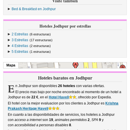
Visite también
Bed & Breakfast en Jodhpur
Hoteles Jodhpur por estrellas
2 Estrellas
(6 estructuras)
3 Estrellas
(17 estructuras)
4 Estrellas
(2 estructuras)
5 Estrellas
(1 estructuras)
Mapa
Hoteles baratos en Jodhpur
E
n Jodhpur son disponibles
26 hoteles
con varias ofertas.
El precio mas bajo por noche encontrado al momento de un hotel a
Jodhpur es de
22 €
, en el
Hotel Haveli
, ofrecido por Expedia.
El hotel con la mejor evaluacion por los clientes a Jodhpur es
Krishna
Prakash Heritage Haveli
.
En cuanto a las disponibilidades de servicios, los hoteles a Jodhpur
con
acceso a internet
son
19
,
animales permitidos
2
,
SPA
9
y
con
accesibilidad a personas disables
8
.