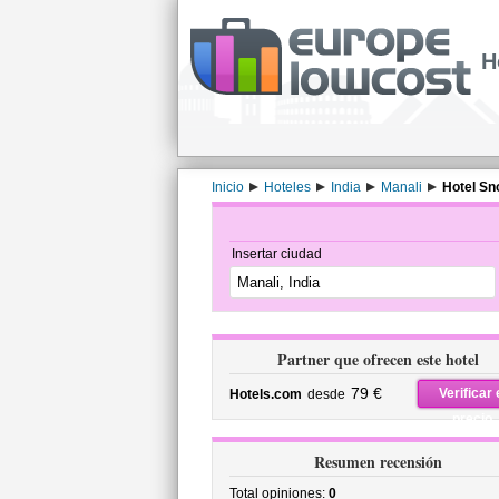
H
Inicio
Hoteles
India
Manali
Hotel Sn
Insertar ciudad
Partner que ofrecen este hotel
79 €
Verificar 
Hotels.com
desde
precio
Resumen recensión
Total opiniones:
0