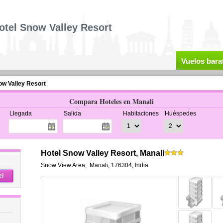
otel Snow Valley Resort
Vuelos bara
ow Valley Resort
Compara Hoteles en Manali
Llegada
Salida
Habitaciones
Huéspedes
Hotel Snow Valley Resort, Manali
Snow View Area
,
Manali
,
176304,
India
el