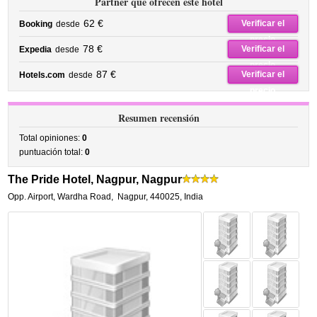
Partner que ofrecen este hotel
62 €
Verificar el
Booking
desde
precio
78 €
Verificar el
Expedia
desde
precio
87 €
Verificar el
Hotels.com
desde
precio
Resumen recensión
Total opiniones:
0
puntuación total:
0
The Pride Hotel, Nagpur, Nagpur
Opp. Airport, Wardha Road
,
Nagpur
,
440025,
India