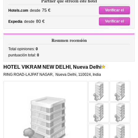
Partner que ofrecen este hotel
75 €
Verificar el
Hotels.com
desde
precio
80 €
Verificar el
Expedia
desde
precio
Resumen recensión
Total opiniones:
0
puntuación total:
0
HOTEL VIKRAM NEW DELHI, Nueva Delhi
RING ROAD-LAJPAT NAGAR
,
Nueva Delhi
,
110024,
India