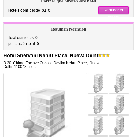
Partner que ofrecen este hotel
81 €
Verificar el
Hotels.com
desde
precio
Resumen recensión
Total opiniones:
0
puntuación total:
0
Hotel Shervani Nehru Place, Nueva Delhi
B-20, Chirag Enclave Oppsite Devika Nehru Place
,
Nueva
Delhi
,
110048,
India